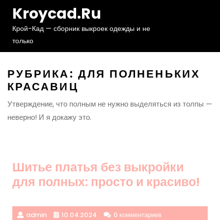
Перейти
Kroycad.ru
к
содержимому
Крой-Кад — сборник выкроек одежды и не
только
РУБРИКА:
ДЛЯ ПОЛНЕНЬКИХ
КРАСАВИЦ
Утверждение, что полным не нужно выделяться из толпы —
неверно! И я докажу это.
Шитье платья без выкройки
для полных: просто и красиво!
admin
10.04.2024
0 комментариев