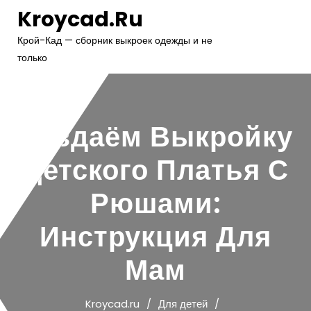
Перейти
Kroycad.ru
к
содержимому
Крой-Кад — сборник выкроек одежды и не
только
Создаём Выкройку
Детского Платья С
Рюшами:
Инструкция Для
Мам
Kroycad.ru
Для детей