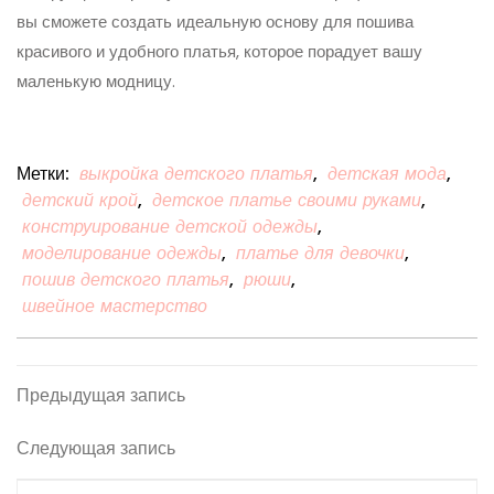
вы сможете создать идеальную основу для пошива
красивого и удобного платья, которое порадует вашу
маленькую модницу.
Метки:
выкройка детского платья
,
детская мода
,
детский крой
,
детское платье своими руками
,
конструирование детской одежды
,
моделирование одежды
,
платье для девочки
,
пошив детского платья
,
рюши
,
швейное мастерство
Навигация
Предыдущая
Предыдущая запись
запись
по
Следующая
Следующая запись
записям
запись