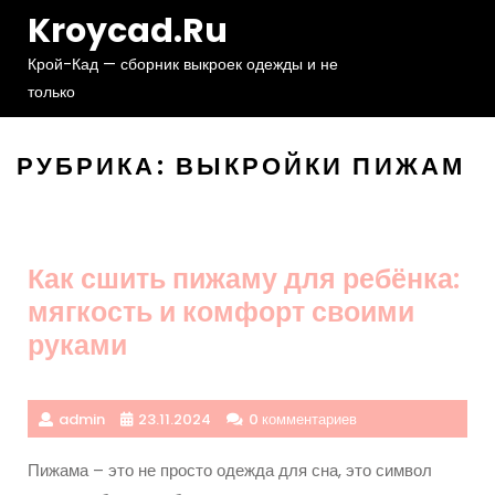
Перейти
Kroycad.ru
к
содержимому
Крой-Кад — сборник выкроек одежды и не
только
РУБРИКА:
ВЫКРОЙКИ ПИЖАМ
Как сшить пижаму для ребёнка:
мягкость и комфорт своими
руками
admin
23.11.2024
0 комментариев
Пижама – это не просто одежда для сна, это символ