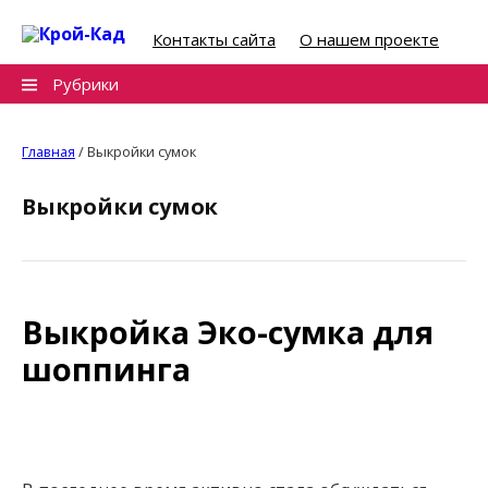
Skip
to
Контакты сайта
О нашем проекте
content
Найти:
Рубрики
Главная
/
Выкройки сумок
Выкройки сумок
Выкройка Эко-сумка для
шоппинга