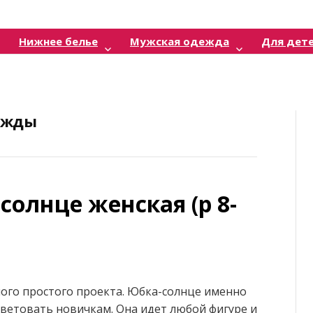
Нижнее белье
Мужская одежда
Для дет
ежды
олнце женская (р 8-
мого простого проекта. Юбка-солнце именно
ветовать новичкам. Она идет любой фигуре и