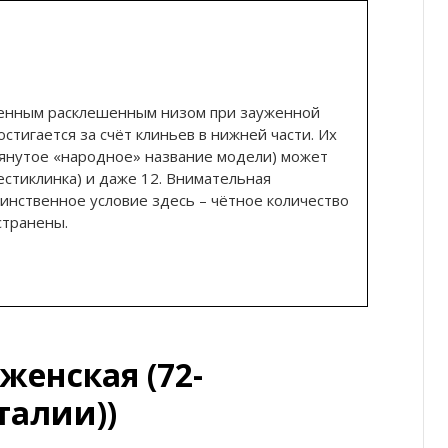
венным расклешенным низом при зауженной
стигается за счёт клиньев в нижней части. Их
янутое «народное» название модели) может
шестиклинка) и даже 12. Внимательная
инственное условие здесь – чётное количество
странены.
женская (72-
талии))