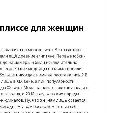
плиссе для женщин
я классика на многие века. В это сложно
нали ещё древние египтяне! Первые юбки-
ет до нашей эры и были исключительно
же египетские модницы позаимствовали
ольше никогда с ними не расставались. ? В
 лишь в XIX веке, а пик популярности
ды XX века. Мода на плиссе ярко звучала и в
, и сегодня, в 2018 году, женские наряды
н-журналов. Ну, что же, нам лишь остаётся
Сегодня мы вам расскажем, что из себя
вает, из чего его делают, а также как сшить