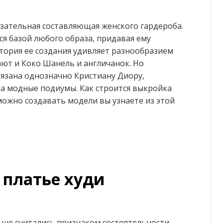
язательная составляющая женского гардероба.
ся базой любого образа, придавая ему
стория ее создания удивляет разнообразием
ют и Коко Шанель и англичанок. Но
язана однозначно Кристиану Диору,
на модные подиумы. Как строится выкройка
можно создавать модели вы узнаете из этой
платье худи
ше считались признаком состоятельности