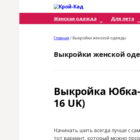
Skip
to
Женская одежда
Для лета
content
Главная
/
Выкройки женской одежды
Выкройки женской од
Выкройка Юбка-с
16 UK)
Начинать шить всегда лучше с са
тот вариант, который можно посо