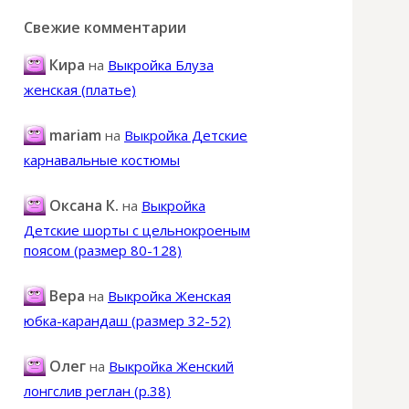
Свежие комментарии
Кира
на
Выкройка Блуза
женская (платье)
mariam
на
Выкройка Детские
карнавальные костюмы
Оксана К.
на
Выкройка
Детские шорты с цельнокроеным
поясом (размер 80-128)
Вера
на
Выкройка Женская
юбка-карандаш (размер 32-52)
Олег
на
Выкройка Женский
лонгслив реглан (р.38)