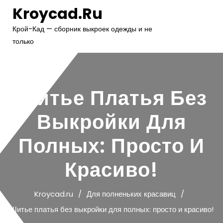
Перейти
Kroycad.ru
к
содержимому
Крой-Кад — сборник выкроек одежды и не
только
Шитье Платья Без
Выкройки Для
Полных: Просто И
Красиво!
Kroycad.ru
Для полненьких красавиц
Шитье платья без выкройки для полных: просто и красиво!