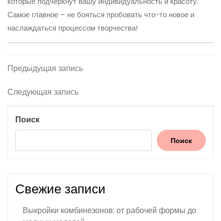
которые подчеркнут вашу индивидуальность и красоту.
Самое главное – не бояться пробовать что-то новое и
наслаждаться процессом творчества!
Навигация
Предыдущая
Предыдущая запись
запись
по
Следующая
Следующая запись
записям
запись
Поиск
Поиск
Свежие записи
Выкройки комбинезонов: от рабочей формы до