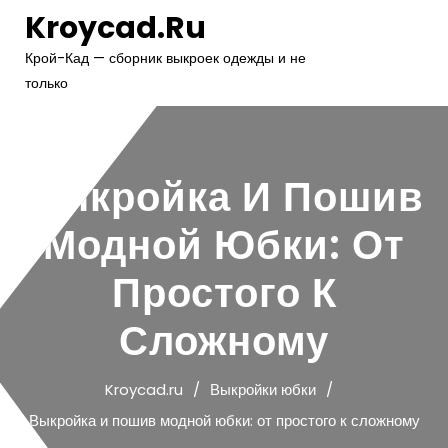
Перейти
Kroycad.ru
к
содержимому
Крой-Кад — сборник выкроек одежды и не
только
Выкройка И Пошив
Модной Юбки: От
Простого К
Сложному
Kroycad.ru
Выкройки юбки
Выкройка и пошив модной юбки: от простого к сложному