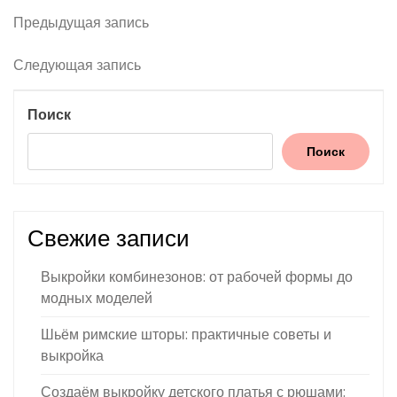
Навигация
Предыдущая
Предыдущая запись
запись
по
Следующая
Следующая запись
записям
запись
Поиск
Поиск
Свежие записи
Выкройки комбинезонов: от рабочей формы до
модных моделей
Шьём римские шторы: практичные советы и
выкройка
Создаём выкройку детского платья с рюшами: