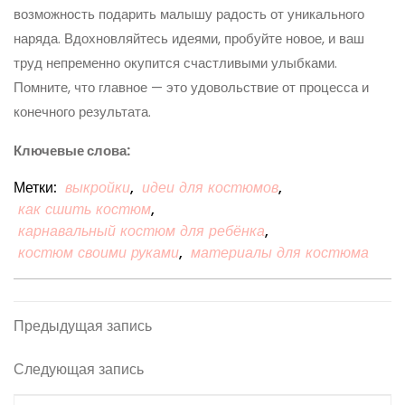
возможность подарить малышу радость от уникального
наряда. Вдохновляйтесь идеями, пробуйте новое, и ваш
труд непременно окупится счастливыми улыбками.
Помните, что главное — это удовольствие от процесса и
конечного результата.
Ключевые слова:
Метки:
выкройки
,
идеи для костюмов
,
как сшить костюм
,
карнавальный костюм для ребёнка
,
костюм своими руками
,
материалы для костюма
Навигация
Предыдущая
Предыдущая запись
запись
по
Следующая
Следующая запись
записям
запись