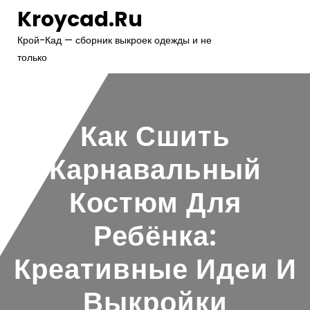
Перейти
Kroycad.ru
к
содержимому
Крой-Кад — сборник выкроек одежды и не
только
Как Сшить
Карнавальный
Костюм Для
Ребёнка:
Креативные Идеи И
Выкройки