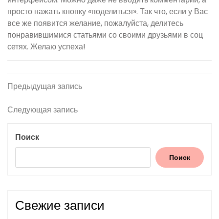
просто нажать кнопку «поделиться». Так что, если у Вас
все же появится желание, пожалуйста, делитесь
понравившимися статьями со своими друзьями в соц
сетях. Желаю успеха!
Навигация
Предыдущая
Предыдущая запись
запись
по
Следующая
Следующая запись
записям
запись
Поиск
Поиск
Свежие записи