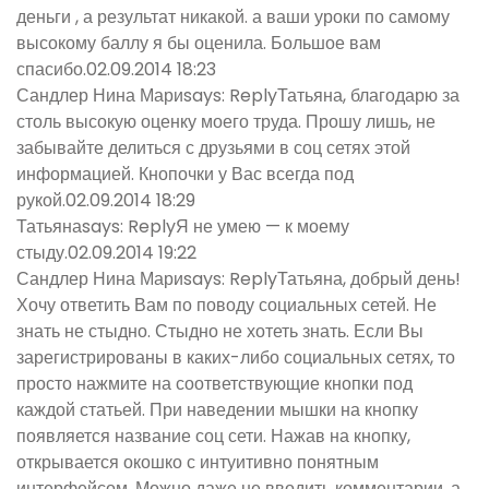
деньги , а результат никакой. а ваши уроки по самому
высокому баллу я бы оценила. Большое вам
спасибо.02.09.2014 18:23
Сандлер Нина Мариsays: ReplyТатьяна, благодарю за
столь высокую оценку моего труда. Прошу лишь, не
забывайте делиться с друзьями в соц сетях этой
информацией. Кнопочки у Вас всегда под
рукой.02.09.2014 18:29
Татьянаsays: ReplyЯ не умею — к моему
стыду.02.09.2014 19:22
Сандлер Нина Мариsays: ReplyТатьяна, добрый день!
Хочу ответить Вам по поводу социальных сетей. Не
знать не стыдно. Стыдно не хотеть знать. Если Вы
зарегистрированы в каких-либо социальных сетях, то
просто нажмите на соответствующие кнопки под
каждой статьей. При наведении мышки на кнопку
появляется название соц сети. Нажав на кнопку,
открывается окошко с интуитивно понятным
интерфейсом. Можно даже не вводить комментарии, а