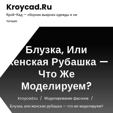
Перейти
Kroycad.ru
к
содержимому
Крой-Кад — сборник выкроек одежды и не
только
Блузка, Или
Женская Рубашка —
Что Же
Моделируем?
Kroycad.ru
Моделирование фасонов
Блузка, или женская рубашка — что же моделируем?